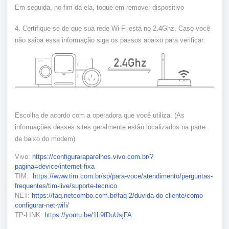
Em seguida, no fim da ela, toque em remover dispositivo
4. Certifique-se de que sua rede Wi-Fi está no 2.4Ghz. Caso você
não saiba essa informação siga os passos abaixo para verificar:
Escolha de acordo com a operadora que você utiliza. (A
s
informações desses sites geralmente estão localizados na parte
de baixo do modem)
Vivo:
https://configuraraparelhos.vivo.com.br/?
pagina=device/internet-fixa
TIM:
https://www.tim.com.br/sp/para-voce/atendimento/perguntas-
frequentes/tim-live/suporte-tecnico
NET:
https://faq.netcombo.com.br/faq-2/duvida-do-cliente/como-
configurar-net-wifi/
TP-LINK:
https://youtu.be/1L9fDuUsjFA