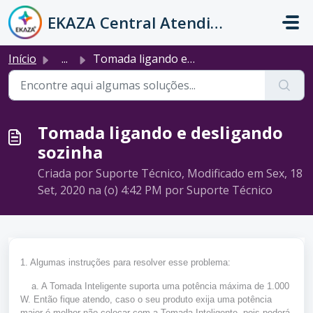
Ir para o conteúdo principal
EKAZA Central Atendimento
Início
...
Tomada ligando e desligando sozinha
Tomada ligando e desligando
sozinha
Criada por Suporte Técnico, Modificado em Sex, 18
Set, 2020 na (o) 4:42 PM por Suporte Técnico
1. Algumas instruções para resolver esse problema:
a. A Tomada Inteligente
suporta uma potência máxima de 1.000
W.
Então fique atendo, caso o seu produto exija uma potência
maior é melhor não colocar com a
Tomada Inteligente, pois poderá