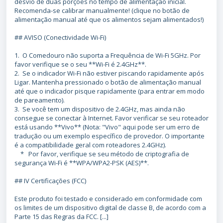
desvio de duas porções no tempo de alimentação inicial.
Recomenda-se calibrar manualmente! (clique no botão de
alimentação manual até que os alimentos sejam alimentados!)
## AVISO (Conectividade Wi-Fi)
1. O Comedouro não suporta a Frequência de Wi-Fi 5GHz. Por
favor verifique se o seu **Wi-Fi é 2.4GHz**.
2. Se o indicador Wi-Fi não estiver piscando rapidamente após
Ligar. Mantenha pressionado o botão de alimentação manual
até que o indicador pisque rapidamente (para entrar em modo
de pareamento).
3. Se você tem um dispositivo de 2.4GHz, mas ainda não
consegue se conectar à Internet. Favor verificar se seu roteador
está usando **Vivo** (Nota: "Vivo" aqui pode ser um erro de
tradução ou um exemplo específico de provedor. O importante
é a compatibilidade geral com roteadores 2.4GHz).
* Por favor, verifique se seu método de criptografia de
segurança Wi-Fi é **WPA/WPA2-PSK (AES)**.
## IV Certificações (FCC)
Este produto foi testado e considerado em conformidade com
os limites de um dispositivo digital de classe B, de acordo com a
Parte 15 das Regras da FCC. [...]