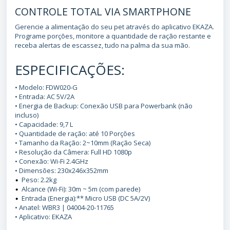
CONTROLE TOTAL VIA SMARTPHONE
Gerencie a alimentação do seu pet através do aplicativo EKAZA.
Programe porções, monitore a quantidade de ração restante e
receba alertas de escassez, tudo na palma da sua mão.
ESPECIFICAÇÕES:
• Modelo: FDW020-G
• Entrada: AC 5V/2A
• Energia de Backup: Conexão USB para Powerbank (não
incluso)
• Capacidade: 9,7 L
• Quantidade de ração: até 10 Porções
• Tamanho da Ração: 2~10mm (Ração Seca)
• Resolução da Câmera: Full HD 1080p
• Conexão: Wi-Fi 2.4GHz
• Dimensões: 230x246x352mm
Peso: 2.2kg
•
Alcance (Wi-Fi): 30m ~ 5m (com parede)
•
Entrada (Energia):** Micro USB (DC 5A/2V)
•
• Anatel: WBR3 | 04004-20-11765
• Aplicativo: EKAZA