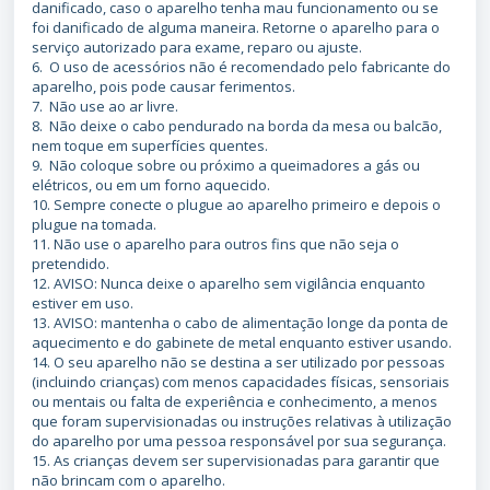
danificado, caso o aparelho tenha mau funcionamento ou se
foi danificado de alguma maneira. Retorne o aparelho para o
serviço autorizado para exame, reparo ou ajuste.
6. O uso de acessórios não é recomendado pelo fabricante do
aparelho, pois pode causar ferimentos.
7. Não use ao ar livre.
8. Não deixe o cabo pendurado na borda da mesa ou balcão,
nem toque em superfícies quentes.
9. Não coloque sobre ou próximo a queimadores a gás ou
elétricos, ou em um forno aquecido.
10. Sempre conecte o plugue ao aparelho primeiro e depois o
plugue na tomada.
11. Não use o aparelho para outros fins que não seja o
pretendido.
12. AVISO: Nunca deixe o aparelho sem vigilância enquanto
estiver em uso.
13. AVISO: mantenha o cabo de alimentação longe da ponta de
aquecimento e do gabinete de metal enquanto estiver usando.
14. O seu aparelho não se destina a ser utilizado por pessoas
(incluindo crianças) com menos capacidades físicas, sensoriais
ou mentais ou falta de experiência e conhecimento, a menos
que foram supervisionadas ou instruções relativas à utilização
do aparelho por uma pessoa responsável por sua segurança.
15. As crianças devem ser supervisionadas para garantir que
não brincam com o aparelho.