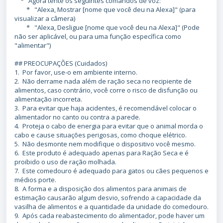
* Agora tente os seguintes comandos de voz:
* "Alexa, Mostrar [nome que você deu na Alexa]" (para
visualizar a câmera)
* "Alexa, Desligue [nome que você deu na Alexa]" (Pode
não ser aplicável, ou para uma função específica como
"alimentar")
## PREOCUPAÇÕES (Cuidados)
1. Por favor, use-o em ambiente interno.
2. Não derrame nada além de ração seca no recipiente de
alimentos, caso contrário, você corre o risco de disfunção ou
alimentação incorreta.
3. Para evitar que haja acidentes, é recomendável colocar o
alimentador no canto ou contra a parede.
4. Proteja o cabo de energia para evitar que o animal morda o
cabo e cause situações perigosas, como choque elétrico.
5. Não desmonte nem modifique o dispositivo você mesmo.
6. Este produto é adequado apenas para Ração Seca e é
proibido o uso de ração molhada.
7. Este comedouro é adequado para gatos ou cães pequenos e
médios porte.
8. A forma e a disposição dos alimentos para animais de
estimação causarão algum desvio, sofrendo a capacidade da
vasilha de alimentos e a quantidade da unidade do comedouro.
9. Após cada reabastecimento do alimentador, pode haver um