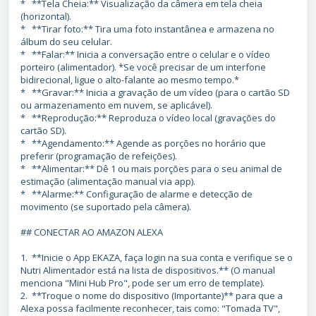
* **Tela Cheia:** Visualização da câmera em tela cheia
(horizontal).
* **Tirar foto:** Tira uma foto instantânea e armazena no
álbum do seu celular.
* **Falar:** Inicia a conversação entre o celular e o vídeo
porteiro (alimentador). *Se você precisar de um interfone
bidirecional, ligue o alto-falante ao mesmo tempo.*
* **Gravar:** Inicia a gravação de um vídeo (para o cartão SD
ou armazenamento em nuvem, se aplicável).
* **Reprodução:** Reproduza o vídeo local (gravações do
cartão SD).
* **Agendamento:** Agende as porções no horário que
preferir (programação de refeições).
* **Alimentar:** Dê 1 ou mais porções para o seu animal de
estimação (alimentação manual via app).
* **Alarme:** Configuração de alarme e detecção de
movimento (se suportado pela câmera).
## CONECTAR AO AMAZON ALEXA
1. **Inicie o App EKAZA, faça login na sua conta e verifique se o
Nutri Alimentador está na lista de dispositivos.** (O manual
menciona "Mini Hub Pro", pode ser um erro de template).
2. **Troque o nome do dispositivo (Importante)** para que a
Alexa possa facilmente reconhecer, tais como: "Tomada TV",