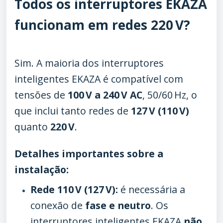
Todos os interruptores EKAZA
funcionam em redes 220 V?
Sim. A maioria dos interruptores
inteligentes EKAZA é compatível com
tensões de
100 V a 240 V AC
, 50/60 Hz, o
que inclui tanto redes de
127 V (110 V)
quanto
220 V
.
Detalhes importantes sobre a
instalação:
Rede 110 V (127 V):
é necessária a
conexão de
fase e neutro
. Os
interruptores inteligentes EKAZA
não