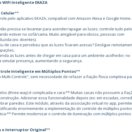
o WIFI Inteligente EKAZA
 Celular
**
ole pelo aplicativo EKAZA, compatível com Amazon Alexa e Google Home.
precisa se levantar para acender/apagar as luzes; controle tudo pelo
quando estiver no sofá/cama. Muito amigável para idosos, pessoas com
uzida (ex: doentes).
aiu de casa e percebeu que as luzes ficaram acesas? Desligue remotame
upações.
a as luzes antes de chegar em casa para um ambiente acolhedor; no
a simular presença, aumentando a segurança.
ntrole Inteligente em Múltiplos Pontos
**
lti-Controle", sem necessidade de refazer a fiação física complexa pa
los (three-way) é complicada e cara:** Muitas casas não possuem a fiaç
construção. Adicionar essa funcionalidade depois (ex: em escadas, corre
brar paredes. Este módulo, através da associação virtual no app, permit
mplificando enormemente a implementação do controle de múltiplos pontos
:** Permite modernizar o controle de iluminação com múltiplos pontos
o Interruptor Original
**