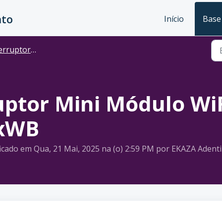
nto
Início
Base
tor - Mini Relé Módulo
ptor Mini Módulo WiF
9xWB
icado em Qua, 21 Mai, 2025 na (o) 2:59 PM por EKAZA Aden