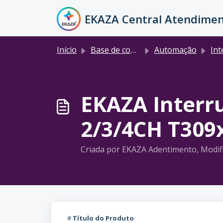
Ir para o conteúdo principal
EKAZA Central Atendime
Início
Base de conhecimento
Automação
Interrup
EKAZA Interru
2/3/4CH T30
Criada por EKAZA Adentimento, Modif
#
Título do Produto