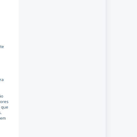
nte
ra
ão
dores
e que
.
 em