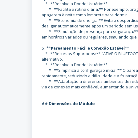
* **Resolve a Dor do Usuário:**
* **Facilita a rotina diária:** Por exemplo, pr
apagarem à noite como lembrete para dormir.
* **Economia de energia:** Evita o desperdício p
desligar automaticamente após um período sem us
* **Simulação de presença para segurança:** Q
em horários variados ou regulares, simulando qu
6. **
Pareamento Fácil e Conexão Estável
**
* **Recursos Suportados:** "ATIVE O BLUETOOTH
alternativo.
* **Resolve a Dor do Usuário:**
* **Simplifica a configuração inicial:** O parea
rapidamente, reduzindo a dificuldade e a frustração
* **Adaptação a diferentes ambientes de rede:
via de conexão mais confiável, aumentando a univ
## Dimensões do Módulo