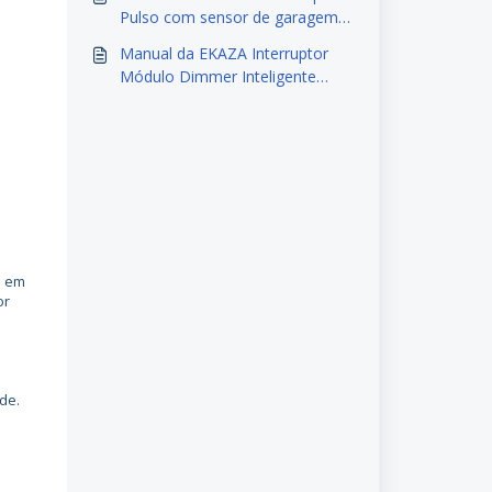
Pulso com sensor de garagem
T3099WB
Manual da EKAZA Interruptor
Módulo Dimmer Inteligente
1CH/2CH Zigbee Alexa
o em
or
de.