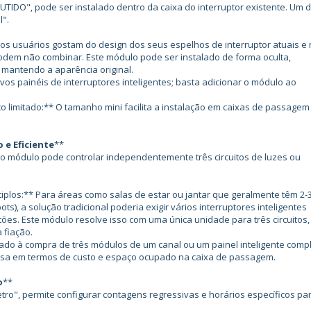
O", pode ser instalado dentro da caixa do interruptor existente. Um 
l".
 usuários gostam do design dos seus espelhos de interruptor atuais e
podem não combinar. Este módulo pode ser instalado de forma oculta,
 mantendo a aparência original.
painéis de interruptores inteligentes; basta adicionar o módulo ao
limitado:** O tamanho mini facilita a instalação em caixas de passagem
 e Eficiente
**
 módulo pode controlar independentemente três circuitos de luzes ou
plos:** Para áreas como salas de estar ou jantar que geralmente têm 2-
spots), a solução tradicional poderia exigir vários interruptores inteligentes
otões. Este módulo resolve isso com uma única unidade para três circuitos,
 fiação.
 à compra de três módulos de um canal ou um painel inteligente comp
josa em termos de custo e espaço ocupado na caixa de passagem.
o
**
", permite configurar contagens regressivas e horários específicos pa