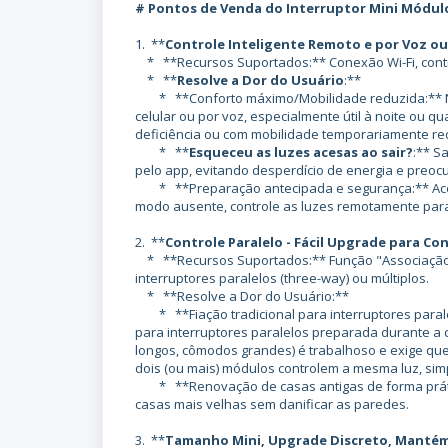
# Pontos de Venda do Interruptor Mini Módul
1. **
Controle Inteligente Remoto e por Voz ou
* **Recursos Suportados:** Conexão Wi-Fi, contr
* **
Resolve a Dor do Usuário
:**
* **Conforto máximo/Mobilidade reduzida:** Não 
celular ou por voz, especialmente útil à noite ou 
deficiência ou com mobilidade temporariamente red
* **
Esqueceu as luzes acesas ao sair?
:** S
pelo app, evitando desperdício de energia e preoc
* **Preparação antecipada e segurança:** Acend
modo ausente, controle as luzes remotamente par
2. **
Controle Paralelo - Fácil Upgrade para Co
* **Recursos Suportados:** Função "Associação Mu
interruptores paralelos (three-way) ou múltiplos.
* **Resolve a Dor do Usuário:**
* **Fiação tradicional para interruptores parale
para interruptores paralelos preparada durante a 
longos, cômodos grandes) é trabalhoso e exige que
dois (ou mais) módulos controlem a mesma luz, si
* **Renovação de casas antigas de forma prática
casas mais velhas sem danificar as paredes.
3. **
Tamanho Mini, Upgrade Discreto, Mantém 