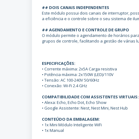
## DOIS CANAIS INDEPENDENTES
Este módulo possui dois canais de interruptor, poss
a eficiência e o controle sobre o seu sistema de il
## AGENDAMENTO E CONTROLE DE GRUPO
O módulo permite o agendamento de horários para li
grupos de controle, facilitando a gestão de várias
ESPECIFICAÇÕES:
• Corrente máxima: 2x5A Carga resistiva
• Potência máxima: 2x150W (LED)/110V
• Tensão: AC 100-240V 50/60Hz
• Conexão: Wi-Fi 2.4 GHz
COMPATIBILIDADE COM ASSISTENTES VIRTUAIS
• Alexa: Echo, Echo Dot, Echo Show
• Google Assistente: Nest, Nest Mini, Nest Hub
CONTEÚDO DA EMBALAGEM:
• 1x Mini Módulo Inteligente WiFi
• 1x Manual