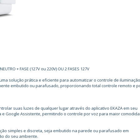
EUTRO + FASE (127V ou 220V) OU 2 FASES 127V
 uma solução prática e eficiente para automatizar o controle de iluminaçã
mente embutido ou parafusado, proporcionando total controle remoto e p
ntrolar suas luzes de qualquer lugar através do aplicativo EKAZA em seu
a e Google Assistente, permitindo o controle por voz para maior comodida
ação simples e discreta, seja embutido na parede ou parafusado em
ção do seu ambiente.