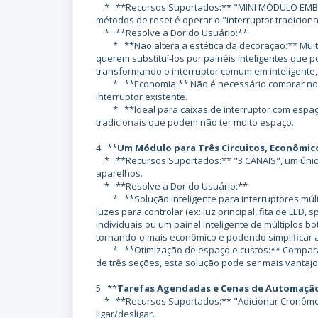
* **Recursos Suportados:** "MINI MÓDULO EMBUTID
métodos de reset é operar o "interruptor tradiciona
* **Resolve a Dor do Usuário:**
* **Não altera a estética da decoração:** Muitos
querem substituí-los por painéis inteligentes que 
transformando o interruptor comum em inteligente,
* **Economia:** Não é necessário comprar novos 
interruptor existente.
* **Ideal para caixas de interruptor com espaço 
tradicionais que podem não ter muito espaço.
4. **
Um Módulo para Três Circuitos, Econômico
* **Recursos Suportados:** "3 CANAIS", um único
aparelhos.
* **Resolve a Dor do Usuário:**
* **Solução inteligente para interruptores múlti
luzes para controlar (ex: luz principal, fita de LED, 
individuais ou um painel inteligente de múltiplos b
tornando-o mais econômico e podendo simplificar a
* **Otimização de espaço e custos:** Comparado
de três seções, esta solução pode ser mais vanta
5. **
Tarefas Agendadas e Cenas de Automaçã
* **Recursos Suportados:** "Adicionar Cronômetro
ligar/desligar.