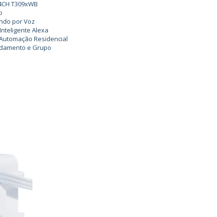
3/4CH T309xWB
o
ando por Voz
Inteligente Alexa
 Automação Residencial
ndamento e Grupo