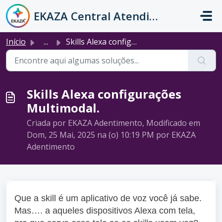
Ir para o conteúdo principal
EKAZA Central Atendimento
Início
...
Skills Alexa configurações Multimodal.
Skills Alexa configurações
Multimodal.
Criada por EKAZA Adentimento, Modificado em
Dom, 25 Mai, 2025 na (o) 10:19 PM por EKAZA
Adentimento
Que a skill é um aplicativo de voz você já sabe.
Mas…. a aqueles dispositivos Alexa com tela,