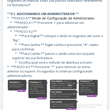
seguintes do manual. Estes são passos realizados diretamente
na fechadura.)*
**
3.1. ADICIONANDO UM ADMINISTRADOR
:**
* **PASSO 4:**
.
Mode de Configuração de Administrador
* **PASSO 4.1:** Pressione 1: para adicionar um
administrador.
* **PASSO 4.2:**
* **Para Digital:** coloque o dedo 3x seguidas até ouvir o
"Bip".
* **Para Senha:** Digite senha e pressione "#", repita
para confirmar.
* **Para Cartão:** passe o cartão uma vez na parte
superior da sua fechadura.
* Escolha qual será o método de abertura a inserir.
* **PASSO 4.3:** Pressione "*" para retornar ao menu
anterior ou espere 10 segundos e continue configurando
administradores.