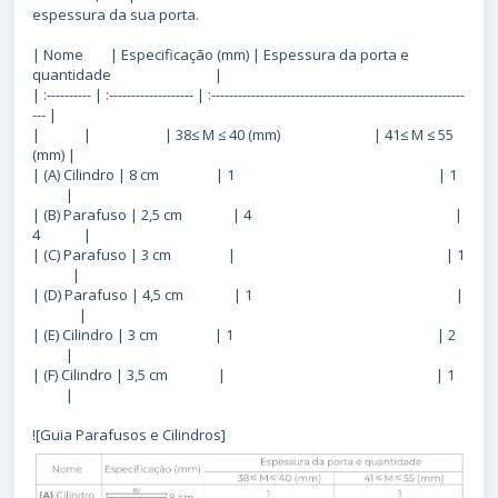
espessura da sua porta.
| Nome | Especificação (mm) | Espessura da porta e
quantidade |
| :---------- | :------------------- | :---------------------------------------------------------
--- |
| | | 38≤ M ≤ 40 (mm) | 41≤ M ≤ 55
(mm) |
| (A) Cilindro | 8 cm | 1 | 1
|
| (B) Parafuso | 2,5 cm | 4 |
4 |
| (C) Parafuso | 3 cm | | 1
|
| (D) Parafuso | 4,5 cm | 1 |
|
| (E) Cilindro | 3 cm | 1 | 2
|
| (F) Cilindro | 3,5 cm | | 1
|
![Guia Parafusos e Cilindros]