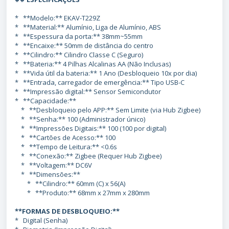
* **Modelo:** EKAV-T229Z
* **Material:** Alumínio, Liga de Alumínio, ABS
* **Espessura da porta:** 38mm~55mm
* **Encaixe:** 50mm de distância do centro
* **Cilindro:** Cilindro Classe C (Seguro)
* **Bateria:** 4 Pilhas Alcalinas AA (Não Inclusas)
* **Vida útil da bateria:** 1 Ano (Desbloqueio 10x por dia)
* **Entrada, carregador de emergência:** Tipo USB-C
* **Impressão digital:** Sensor Semicondutor
* **Capacidade:**
* **Desbloqueio pelo APP:** Sem Limite (via Hub Zigbee)
* **Senha:** 100 (Administrador único)
* **Impressões Digitais:** 100 (100 por digital)
* **Cartões de Acesso:** 100
* **Tempo de Leitura:** <0.6s
* **Conexão:** Zigbee (Requer Hub Zigbee)
* **Voltagem:** DC6V
* **Dimensões:**
* **Cilindro:** 60mm (C) x 56(A)
* **Produto:** 68mm x 27mm x 280mm
**FORMAS DE DESBLOQUEIO:**
* Digital (Senha)