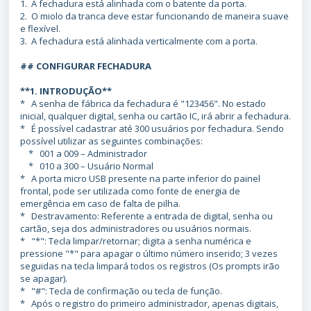
1. A fechadura está alinhada com o batente da porta.
2. O miolo da tranca deve estar funcionando de maneira suave
e flexível.
3. A fechadura está alinhada verticalmente com a porta.
## CONFIGURAR FECHADURA
**1. INTRODUÇÃO**
* A senha de fábrica da fechadura é "123456". No estado
inicial, qualquer digital, senha ou cartão IC, irá abrir a fechadura.
* É possível cadastrar até 300 usuários por fechadura. Sendo
possível utilizar as seguintes combinações:
* 001 a 009 – Administrador
* 010 a 300 – Usuário Normal
* A porta micro USB presente na parte inferior do painel
frontal, pode ser utilizada como fonte de energia de
emergência em caso de falta de pilha.
* Destravamento: Referente a entrada de digital, senha ou
cartão, seja dos administradores ou usuários normais.
* "*": Tecla limpar/retornar; digita a senha numérica e
pressione "*" para apagar o último número inserido; 3 vezes
seguidas na tecla limpará todos os registros (Os prompts irão
se apagar).
* "#": Tecla de confirmação ou tecla de função.
* Após o registro do primeiro administrador, apenas digitais,