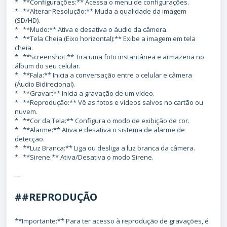
* **Configurações:** Acessa o menu de configurações.
* **Alterar Resolução:** Muda a qualidade da imagem
(SD/HD).
* **Mudo:** Ativa e desativa o áudio da câmera.
* **Tela Cheia (Eixo horizontal):** Exibe a imagem em tela
cheia.
* **Screenshot:** Tira uma foto instantânea e armazena no
álbum do seu celular.
* **Fala:** Inicia a conversação entre o celular e câmera
(Áudio Bidirecional).
* **Gravar:** Inicia a gravação de um vídeo.
* **Reprodução:** Vê as fotos e vídeos salvos no cartão ou
nuvem.
* **Cor da Tela:** Configura o modo de exibição de cor.
* **Alarme:** Ativa e desativa o sistema de alarme de
detecção.
* **Luz Branca:** Liga ou desliga a luz branca da câmera.
* **Sirene:** Ativa/Desativa o modo Sirene.
---
##REPRODUÇÃO
**Importante:** Para ter acesso à reprodução de gravações, é