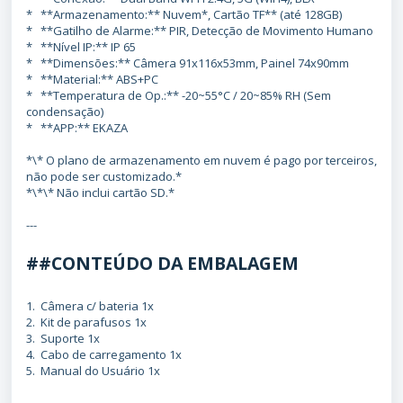
* **Armazenamento:** Nuvem*, Cartão TF** (até 128GB)
* **Gatilho de Alarme:** PIR, Detecção de Movimento Humano
* **Nível IP:** IP 65
* **Dimensões:** Câmera 91x116x53mm, Painel 74x90mm
* **Material:** ABS+PC
* **Temperatura de Op.:** -20~55°C / 20~85% RH (Sem
condensação)
* **APP:** EKAZA
*\* O plano de armazenamento em nuvem é pago por terceiros,
não pode ser customizado.*
*\*\* Não inclui cartão SD.*
---
##CONTEÚDO DA EMBALAGEM
1. Câmera c/ bateria 1x
2. Kit de parafusos 1x
3. Suporte 1x
4. Cabo de carregamento 1x
5. Manual do Usuário 1x