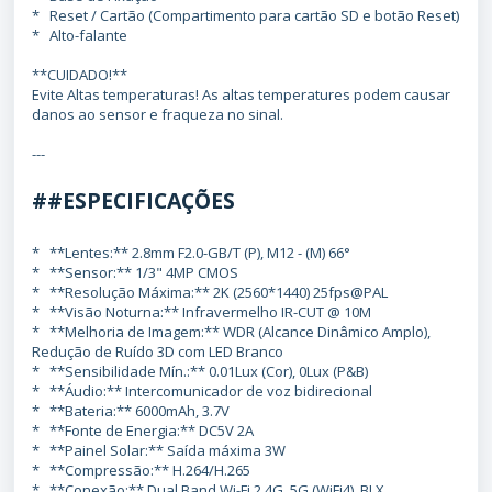
* Reset / Cartão (Compartimento para cartão SD e botão Reset)
* Alto-falante
**CUIDADO!**
Evite Altas temperaturas! As altas temperatures podem causar
danos ao sensor e fraqueza no sinal.
---
##ESPECIFICAÇÕES
* **Lentes:** 2.8mm F2.0-GB/T (P), M12 - (M) 66°
* **Sensor:** 1/3" 4MP CMOS
* **Resolução Máxima:** 2K (2560*1440) 25fps@PAL
* **Visão Noturna:** Infravermelho IR-CUT @ 10M
* **Melhoria de Imagem:** WDR (Alcance Dinâmico Amplo),
Redução de Ruído 3D com LED Branco
* **Sensibilidade Mín.:** 0.01Lux (Cor), 0Lux (P&B)
* **Áudio:** Intercomunicador de voz bidirecional
* **Bateria:** 6000mAh, 3.7V
* **Fonte de Energia:** DC5V 2A
* **Painel Solar:** Saída máxima 3W
* **Compressão:** H.264/H.265
* **Conexão:** Dual Band Wi-Fi 2.4G, 5G (WiFi4), BLX