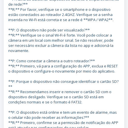
de rede?**
**R:** Por favor, verifique se o smartphone e o dispositivo
estão conectados ao roteador 2.4GHZ. Verifique se a senha
inserida no Wi-Fi está correta e se a rede é **WPA / WPA2**.
**P: O dispositivo não pode ser visualizado?**
**R:** Verifique se o sinal Wi-Fi é forte. Você pode colocar a
câmera em um local com melhor sinal. Se não resolver, pode
ser necessário excluir a câmera da lista no app e adicioná-la
novamente.
**P: Como conectar a câmera a outro roteador?**
**R:** Primeiro, vá para a configuração do APP, exclua e RESET
o dispositivo e configure-o novamente por meio do aplicativo.
**P: Porque o dispositivo não consegue identificar o cartão SD?
**
**R:** Recomendamos inserir e remover o cartão SD com o
dispositivo desligado. Verifique se o cartão SD está em
condições normais e se o formato é FAT32.
**P: O dispositivo está online e tem um evento de alarme, mas
o celular não pode receber as informações?**
**R:** Primeiro, confirme se a permissão de notificação do APP
está ativada nas configurações do seu celular.