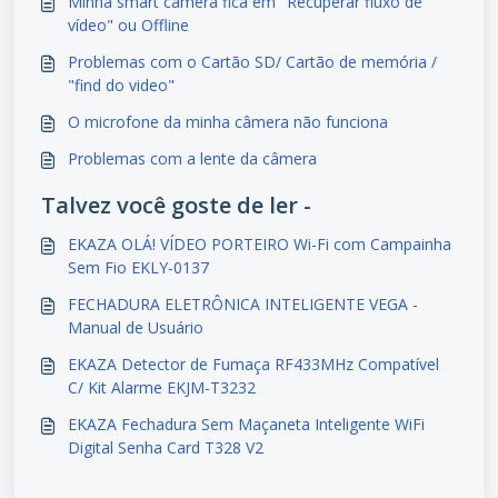
Minha smart câmera fica em "Recuperar fluxo de
vídeo" ou Offline
Problemas com o Cartão SD/ Cartão de memória /
"find do video"
O microfone da minha câmera não funciona
Problemas com a lente da câmera
Talvez você goste de ler -
EKAZA OLÁ! VÍDEO PORTEIRO Wi-Fi com Campainha
Sem Fio EKLY-0137
FECHADURA ELETRÔNICA INTELIGENTE VEGA -
Manual de Usuário
EKAZA Detector de Fumaça RF433MHz Compatível
C/ Kit Alarme EKJM-T3232
EKAZA Fechadura Sem Maçaneta Inteligente WiFi
Digital Senha Card T328 V2