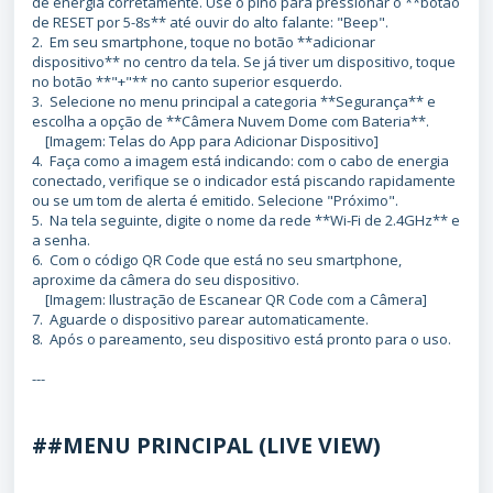
de energia corretamente. Use o pino para pressionar o **botão
de RESET por 5-8s** até ouvir do alto falante: "Beep".
2. Em seu smartphone, toque no botão **adicionar
dispositivo** no centro da tela. Se já tiver um dispositivo, toque
no botão **"+"** no canto superior esquerdo.
3. Selecione no menu principal a categoria **Segurança** e
escolha a opção de **Câmera Nuvem Dome com Bateria**.
[Imagem: Telas do App para Adicionar Dispositivo]
4. Faça como a imagem está indicando: com o cabo de energia
conectado, verifique se o indicador está piscando rapidamente
ou se um tom de alerta é emitido. Selecione "Próximo".
5. Na tela seguinte, digite o nome da rede **Wi-Fi de 2.4GHz** e
a senha.
6. Com o código QR Code que está no seu smartphone,
aproxime da câmera do seu dispositivo.
[Imagem: Ilustração de Escanear QR Code com a Câmera]
7. Aguarde o dispositivo parear automaticamente.
8. Após o pareamento, seu dispositivo está pronto para o uso.
---
##MENU PRINCIPAL (LIVE VIEW)