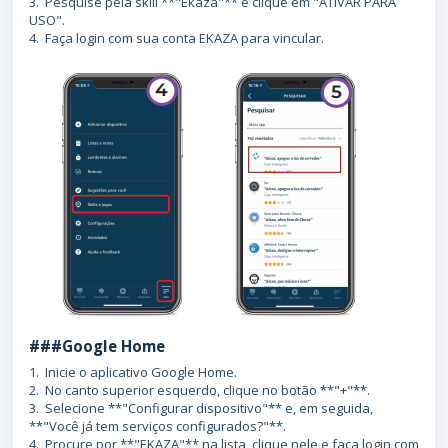
3. Pesquise pela skill **"Ekaza"** e clique em "ATIVAR PARA
USO".
4. Faça login com sua conta EKAZA para vincular.
###Google Home
1. Inicie o aplicativo Google Home.
2. No canto superior esquerdo, clique no botão **"+"**.
3. Selecione **"Configurar dispositivo"** e, em seguida,
**"Você já tem serviços configurados?"**.
4. Procure por **"EKAZA"** na lista, clique nele e faça login com